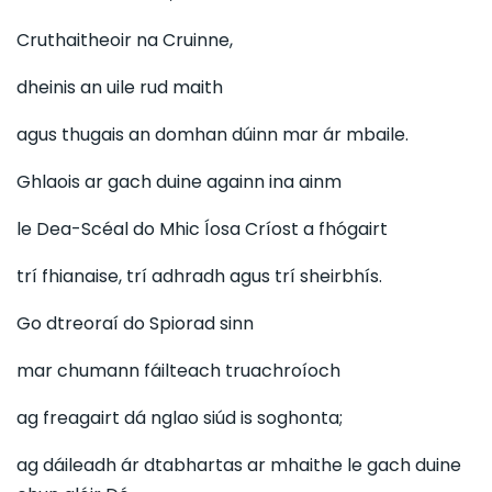
Cruthaitheoir na Cruinne,
dheinis an uile rud maith
agus thugais an domhan dúinn mar ár mbaile.
Ghlaois ar gach duine againn ina ainm
le Dea-Scéal do Mhic Íosa Críost a fhógairt
trí fhianaise, trí adhradh agus trí sheirbhís.
Go dtreoraí do Spiorad sinn
mar chumann fáilteach truachroíoch
ag freagairt dá nglao siúd is soghonta;
ag dáileadh ár dtabhartas ar mhaithe le gach duine