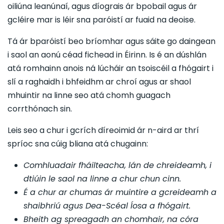
oiliúna leanúnaí, agus díograis ár bpobail agus ár
gcléire mar is léir sna paróistí ar fuaid na deoise.
Tá ár bparóistí beo bríomhar agus sáite go daingean
i saol an aonú céad fichead in Éirinn. Is é an dúshlán
atá romhainn anois ná lúcháir an tsoiscéil a fhógairt i
slí a raghaidh i bhfeidhm ar chroí agus ar shaol
mhuintir na linne seo atá chomh guagach
corrthónach sin.
Leis seo a chur i gcrích díreoimid ár n-aird ar thrí
spríoc sna cúig bliana atá chugainn:
Comhluadair fháilteacha, lán de chreideamh, i
dtiúin le saol na linne a chur chun cinn.
É a chur ar chumas ár muintire a gcreideamh a
shaibhriú agus Dea-Scéal Íosa a fhógairt.
Bheith ag spreagadh an chomhair, na córa