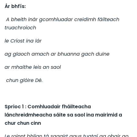
Ár bhfís:
A bheith inár gcomhluadar creidimh fáilteach
truachroíoch
le Críost ina lár
ag glaoch amach ar bhuanna gach duine
ar mhaithe leis an saol
chun glóire Dé.
Sprioc 1 : Comhluadair fháilteacha
lánchreidmheacha sáite sa saol ina mairimid a
chur chun cinn
Le roinnt bhlian tá sagairt agus tuataí ag obair go