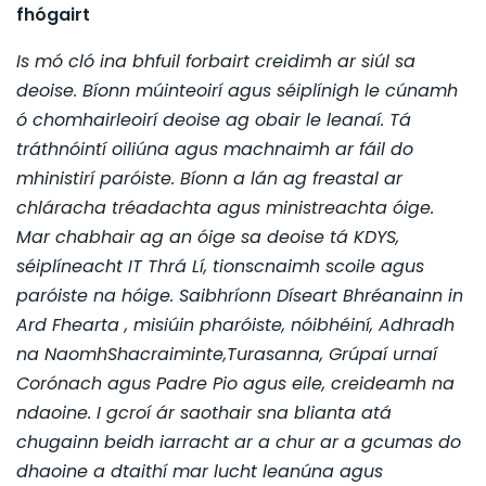
fhógairt
Is mó cló ina bhfuil forbairt creidimh ar siúl sa
deoise. Bíonn múinteoirí agus séiplínigh le cúnamh
ó chomhairleoirí deoise ag obair le leanaí. Tá
tráthnóintí oiliúna agus machnaimh ar fáil do
mhinistirí paróiste. Bíonn a lán ag freastal ar
chláracha tréadachta agus ministreachta óige.
Mar chabhair ag an óige sa deoise tá KDYS,
séiplíneacht IT Thrá Lí, tionscnaimh scoile agus
paróiste na hóige. Saibhríonn Díseart Bhréanainn in
Ard Fhearta , misiúin pharóiste, nóibhéiní, Adhradh
na NaomhShacraiminte,Turasanna, Grúpaí urnaí
Corónach agus Padre Pio agus eile, creideamh na
ndaoine.
I gcroí ár saothair sna blianta atá
chugainn beidh iarracht ar a chur ar a gcumas do
dhaoine a dtaithí mar lucht leanúna agus