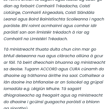
dian ag forbairt Comhairlí Tréadacha, Coistí
Liotúirge, Comhairlí Airgeadais, Coistí Slándála
Leanaí agus Boird Bainistíochta Scoileanna i ngach
paróiste. Bhí roinnt acmhainní agus comhar idir
paróistí san aon limistéir tréadach á riar ag
Comhairlí na Limistéirí Tréadach.
Tá ministreacht thuata dulta chun cinn mar go
bhfuil deiseanna nua agus cláracha oiliúna á gcur
ar fáil. Tá beirt dheochain bhuanna ag ministreacht
sa deoise. Tugann ACCORD agus CURA cúnamh do
dhaoine ag tráthanna áirithe ina saol. Cothaítear a
lán daoine ina bhfianaise ar an Soiscéal ag grúpaí
iomadúla e.g. Léigiún Mhuire. Tá sagairt
dhíograiseacha ag freagairt agus ag ministreacht
do dhaoine i gcúinsí guagacha paróistí a bhíonn
ag síorathrú.