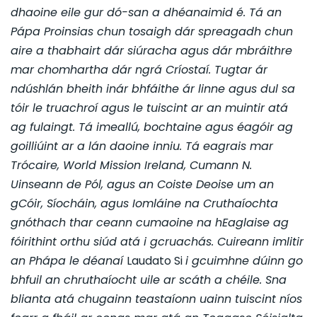
dhaoine eile gur dó-san a dhéanaimid é. Tá an
Pápa Proinsias chun tosaigh dár spreagadh chun
aire a thabhairt dár siúracha agus dár mbráithre
mar chomhartha dár ngrá Críostaí. Tugtar ár
ndúshlán bheith inár bhfáithe ár linne agus dul sa
tóir le truachroí agus le tuiscint ar an muintir atá
ag fulaingt.
Tá imeallú, bochtaine agus éagóir ag
goilliúint ar a lán daoine inniu. Tá eagrais mar
Trócaire, World Mission Ireland, Cumann N.
Uinseann de Pól, agus an Coiste Deoise um an
gCóir, Síocháin, agus Iomláine na Cruthaíochta
gnóthach thar ceann cumaoine na hEaglaise ag
fóirithint orthu siúd atá i gcruachás. Cuireann imlitir
an Phápa le déanaí
Laudato Si
i gcuimhne dúinn go
bhfuil an chruthaíocht uile ar scáth a chéile. Sna
blianta atá chugainn teastaíonn uainn tuiscint níos