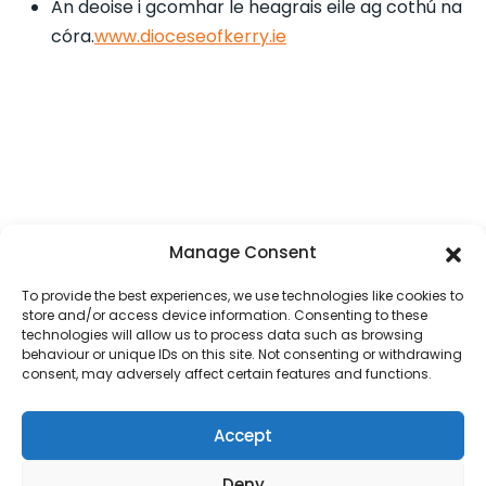
An deoise i gcomhar le heagrais eile ag cothú na
córa.
www.dioceseofkerry.ie
Manage Consent
To provide the best experiences, we use technologies like cookies to
store and/or access device information. Consenting to these
technologies will allow us to process data such as browsing
behaviour or unique IDs on this site. Not consenting or withdrawing
consent, may adversely affect certain features and functions.
Accept
HOME
OUR DIOCESE
PARISH MAP
PASTORAL COUNCILS
SAFEGUARDING
CONTACT US
PARISH LOGIN
COOKIE POLICY
Deny