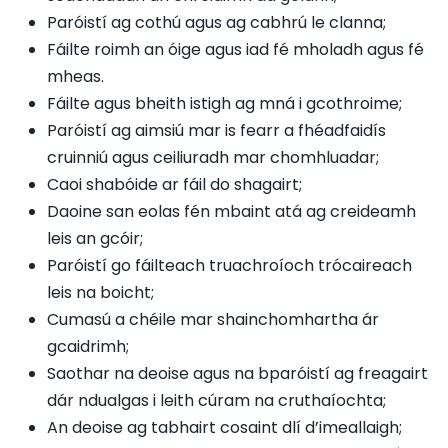
Paróistí ag cothú agus ag cabhrú le clanna;
Fáilte roimh an óige agus iad fé mholadh agus fé
mheas.
Fáilte agus bheith istigh ag mná i gcothroime;
Paróistí ag aimsiú mar is fearr a fhéadfaidís
cruinniú agus ceiliuradh mar chomhluadar;
Caoi shabóide ar fáil do shagairt;
Daoine san eolas fén mbaint atá ag creideamh
leis an gcóir;
Paróistí go fáilteach truachroíoch trócaireach
leis na boicht;
Cumasú a chéile mar shainchomhartha ár
gcaidrimh;
Saothar na deoise agus na bparóistí ag freagairt
dár ndualgas i leith cúram na cruthaíochta;
An deoise ag tabhairt cosaint dlí d’imeallaigh;