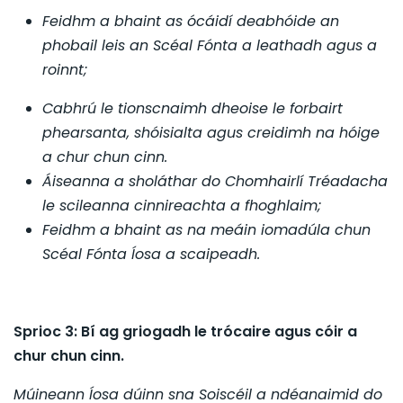
Feidhm a bhaint as ócáidí deabhóide an
phobail leis an Scéal Fónta a leathadh agus a
roinnt;
Cabhrú le tionscnaimh dheoise le forbairt
phearsanta, shóisialta agus creidimh na hóige
a chur chun cinn.
Áiseanna a sholáthar do Chomhairlí Tréadacha
le scileanna cinnireachta a fhoghlaim;
Feidhm a bhaint as na meáin iomadúla chun
Scéal Fónta Íosa a scaipeadh.
Sprioc 3: Bí ag griogadh le trócaire agus cóir a
chur chun cinn.
Múineann Íosa dúinn sna Soiscéil a ndéanaimid do