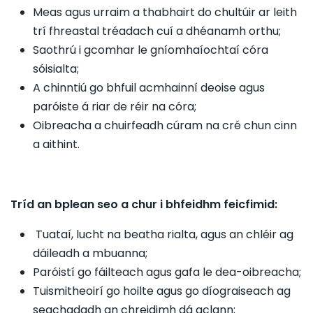
Meas agus urraim a thabhairt do chultúir ar leith
trí fhreastal tréadach cuí a dhéanamh orthu;
Saothrú i gcomhar le gníomhaíochtaí córa
sóisialta;
A chinntiú go bhfuil acmhainní deoise agus
paróiste á riar de réir na córa;
Oibreacha a chuirfeadh cúram na cré chun cinn
a aithint.
Tríd an bplean seo a chur i bhfeidhm feicfimid:
Tuataí, lucht na beatha rialta, agus an chléir ag
dáileadh a mbuanna;
Paróistí go fáilteach agus gafa le dea-oibreacha;
Tuismitheoirí go hoilte agus go díograiseach ag
seachadadh an chreidimh dá gclann;