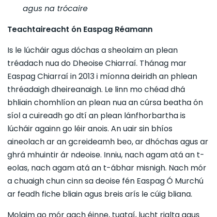
agus na trócaire
Teachtaireacht ón Easpag Réamann
Is le lúcháir agus dóchas a sheolaim an plean
tréadach nua do Dheoise Chiarraí. Thánag mar
Easpag Chiarraí in 2013 i míonna deiridh an phlean
thréadaigh dheireanaigh. Le linn mo chéad dhá
bhliain chomhlíon an plean nua an cúrsa beatha ón
síol a cuireadh go dtí an plean lánfhorbartha is
lúcháir againn go léir anois. An uair sin bhíos
aineolach ar an gcreideamh beo, ar dhóchas agus ar
ghrá mhuintir ár ndeoise. Inniu, nach agam atá an t-
eolas, nach agam atá an t-ábhar misnigh. Nach mór
a chuaigh chun cinn sa deoise fén Easpag Ó Murchú
ar feadh fiche bliain agus breis arís le cúig bliana.
Molaim go mór gach éinne, tuataí, lucht rialta agus