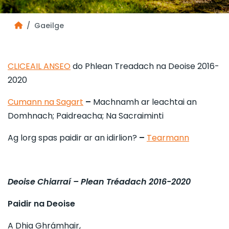
Gaeilge
CLICEAIL ANSEO
do Phlean Treadach na Deoise 2016-
2020
Cumann na Sagart
–
Machnamh ar leachtai an
Domhnach; Paidreacha; Na Sacraiminti
Ag lorg spas paidir ar an idirlion?
–
Tearmann
Deoise Chiarraí –
Plean Tréadach 2016-2020
Paidir na Deoise
A Dhia Ghrámhair,