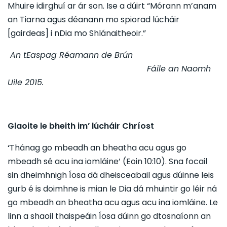
Mhuire idirghuí ar ár son. Ise a dúirt “Mórann m’anam
an Tiarna agus déanann mo spiorad lúcháir
[gairdeas] i nDia mo Shlánaitheoir.”
An tEaspag Réamann de Brún
Fáile an Naomh
Uile 2015.
Glaoite le bheith im’ lúcháir Chríost
‘
Thánag go mbeadh an bheatha acu agus go
mbeadh sé acu ina iomláine’ (Eoin 10:10). Sna focail
sin dheimhnigh Íosa dá dheisceabail agus dúinne leis
gurb é is doimhne is mian le Dia dá mhuintir go léir ná
go mbeadh an bheatha acu agus acu ina iomláine. Le
linn a shaoil thaispeáin Íosa dúinn go dtosnaíonn an