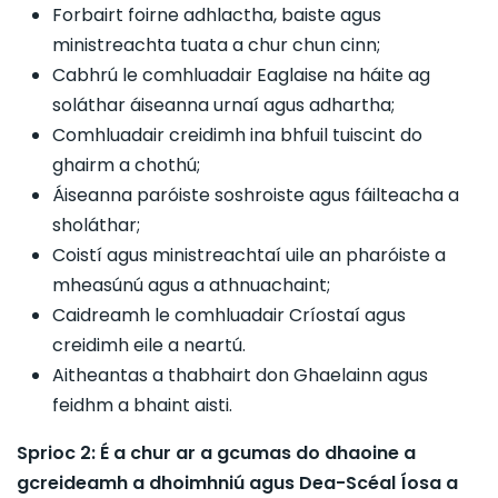
Forbairt foirne adhlactha, baiste agus
ministreachta tuata a chur chun cinn;
Cabhrú le comhluadair Eaglaise na háite ag
soláthar áiseanna urnaí agus adhartha;
Comhluadair creidimh ina bhfuil tuiscint do
ghairm a chothú;
Áiseanna paróiste soshroiste agus fáilteacha a
sholáthar;
Coistí agus ministreachtaí uile an pharóiste a
mheasúnú agus a athnuachaint;
Caidreamh le comhluadair Críostaí agus
creidimh eile a neartú.
Aitheantas a thabhairt don Ghaelainn agus
feidhm a bhaint aisti.
Sprioc 2: É a chur ar a gcumas do dhaoine a
gcreideamh a dhoimhniú agus Dea-Scéal Íosa a