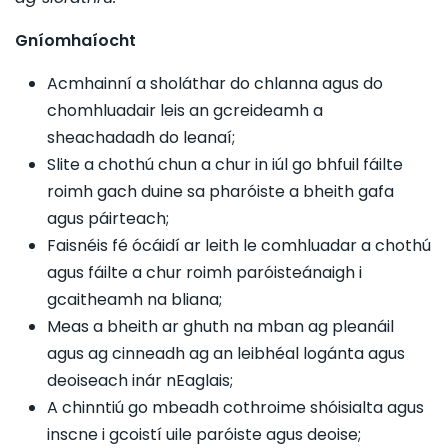
Gníomhaíocht
Acmhainní a sholáthar do chlanna agus do
chomhluadair leis an gcreideamh a
sheachadadh do leanaí;
Slite a chothú chun a chur in iúl go bhfuil fáilte
roimh gach duine sa pharóiste a bheith gafa
agus páirteach;
Faisnéis fé ócáidí ar leith le comhluadar a chothú
agus fáilte a chur roimh paróisteánaigh i
gcaitheamh na bliana;
Meas a bheith ar ghuth na mban ag pleanáil
agus ag cinneadh ag an leibhéal logánta agus
deoiseach inár nEaglais;
A chinntiú go mbeadh cothroime shóisialta agus
inscne i gcoistí uile paróiste agus deoise;