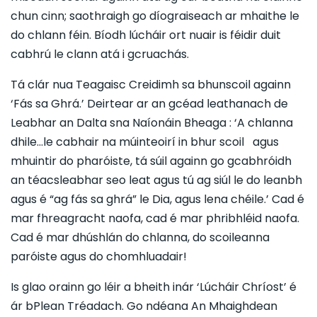
chun cinn; saothraigh go díograiseach ar mhaithe le
do chlann féin. Bíodh lúcháir ort nuair is féidir duit
cabhrú le clann atá i gcruachás.
Tá clár nua Teagaisc Creidimh sa bhunscoil againn
‘Fás sa Ghrá.’ Deirtear ar an gcéad leathanach de
Leabhar an Dalta sna Naíonáin Bheaga : ‘A chlanna
dhile…le cabhair na múinteoirí in bhur scoil agus
mhuintir do pharóiste, tá súil againn go gcabhróidh
an téacsleabhar seo leat agus tú ag siúl le do leanbh
agus é “ag fás sa ghrá” le Dia, agus lena chéile.’ Cad é
mar fhreagracht naofa, cad é mar phribhléid naofa.
Cad é mar dhúshlán do chlanna, do scoileanna
paróiste agus do chomhluadair!
Is glao orainn go léir a bheith inár ‘Lúcháir Chríost’ é
ár bPlean Tréadach. Go ndéana An Mhaighdean