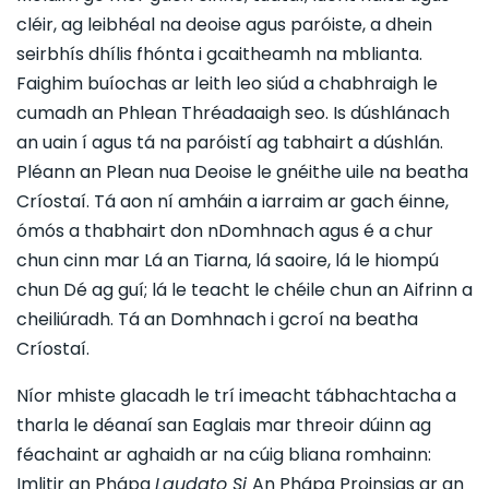
cléir, ag leibhéal na deoise agus paróiste, a dhein
seirbhís dhílis fhónta i gcaitheamh na mblianta.
Faighim buíochas ar leith leo siúd a chabhraigh le
cumadh an Phlean Thréadaaigh seo. Is dúshlánach
an uain í agus tá na paróistí ag tabhairt a dúshlán.
Pléann an Plean nua Deoise le gnéithe uile na beatha
Críostaí. Tá aon ní amháin a iarraim ar gach éinne,
ómós a thabhairt don nDomhnach agus é a chur
chun cinn mar Lá an Tiarna, lá saoire, lá le hiompú
chun Dé ag guí; lá le teacht le chéile chun an Aifrinn a
cheiliúradh. Tá an Domhnach i gcroí na beatha
Críostaí.
Níor mhiste glacadh le trí imeacht tábhachtacha a
tharla le déanaí san Eaglais mar threoir dúinn ag
féachaint ar aghaidh ar na cúig bliana romhainn:
Imlitir an Phápa
Laudato Si
An Phápa Proinsias ar an