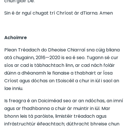
chun glóir Dé.
Sin é ár nguí chugat trí Chríost ár dTiarna. Amen
Achoimre
Plean Tréadach do Dheoise Chiarraí sna cúig bliana
atá chugainn, 2016—2020 is ea é seo. Tugann sé cur
síos ar cad is tábhachtach linn, ar cad nách foláir
dúinn a dhéanamh le fianaise a thabhairt ar Íosa
Críost agus dóchas an tSoiscéil a chur in iúl i saol an
lae inniu.
Is freagra é an Doiciméad seo ar an ndóchas, an imní
agus ar fhadhbanna a chuir ár muintir in iúl. Mar
bhonn leis tá paróiste, limistéir tréadach agus
infrástruchtúr éifeachtach; dúthracht bhreise chun