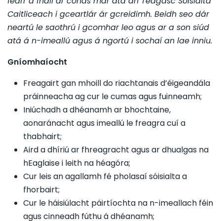
fearr a fháil ar conas mar atá an Teagasc Sóisialta
Caitliceach i gceartlár ár gcreidimh. Beidh seo dár
neartú le saothrú i gcomhar leo agus ar a son siúd
atá á n-imeallú agus á ngortú i sochaí an lae inniu.
Gníomhaíocht
Freagairt gan mhoill do riachtanais d’éigeandála
práinneacha ag cur le cumas agus fuinneamh;
Iniúchadh a dhéanamh ar bhochtaine,
aonaránacht agus imeallú le freagra cuí a
thabhairt;
Aird a dhíriú ar fhreagracht agus ar dhualgas na
hEaglaise i leith na héagóra;
Cur leis an agallamh fé pholasaí sóisialta a
fhorbairt;
Cur le háisiúlacht páirtíochta na n-imeallach féin
agus cinneadh fúthu á dhéanamh;