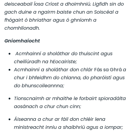
deisceabail Íosa Críost a dhoimhniú. Ligfidh sin do
gach duine a ngairm baiste chun an Soiscéal a
fhógairt ó bhriathar agus ó ghníomh a
chomhlíonadh.
Gníomhaíocht
Acmhainní a sholáthar do thuiscint agus
cheilíúradh na hEocairiste;
Acmhainní a sholáthar don chlár
Fás sa Ghrá
a
chur i bhfeidhm do chlanna, do pharóistí agus
do bhunscoileannna;
Tionscnaimh ar mhaithe le forbairt spioradálta
aosánach a chur chun cinn;
Áiseanna a chur ar fáil don chléir lena
ministreacht inniu a shaibhriú agus a iompar;