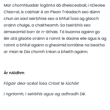
Mar chomhluadair logánta dá dheisceabail, i nDeoise
Chiarraí, is cabhair é an Plean Tréadach seo dúinn
chun an saol seirbhíse seo a bhfuil Íosa ag glaoch
orainn chuige, a chaitheamh. Sa tseirbhís seo
aimseoimid barr ár n-áthais. Tá buanna againn go
léir atá glaoite orainn a roinnt le daoine eile agus is ag
roinnt a bhfuil againn a gheoimid iomláine na beatha
ar mian le Dia chomh tréan a bheith againn.
Ár nAidhm
Fógair dea-scéal Íosa Críost le lúcháir
i ngníomh, i seirbhís agus ag adhradh Dé.