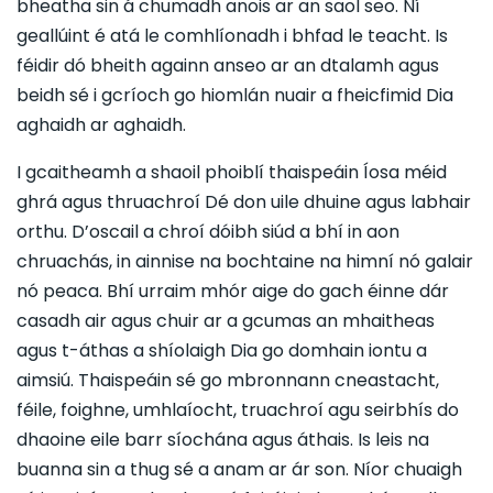
bheatha sin á chumadh anois ar an saol seo. Ní
geallúint é atá le comhlíonadh i bhfad le teacht. Is
féidir dó bheith againn anseo ar an dtalamh agus
beidh sé i gcríoch go hiomlán nuair a fheicfimid Dia
aghaidh ar aghaidh.
I gcaitheamh a shaoil phoiblí thaispeáin Íosa méid
ghrá agus thruachroí Dé don uile dhuine agus labhair
orthu. D’oscail a chroí dóibh siúd a bhí in aon
chruachás, in ainnise na bochtaine na himní nó galair
nó peaca. Bhí urraim mhór aige do gach éinne dár
casadh air agus chuir ar a gcumas an mhaitheas
agus t-áthas a shíolaigh Dia go domhain iontu a
aimsiú. Thaispeáin sé go mbronnann cneastacht,
féile, foighne, umhlaíocht, truachroí agu seirbhís do
dhaoine eile barr síochána agus áthais. Is leis na
buanna sin a thug sé a anam ar ár son. Níor chuaigh