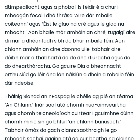
dtimpeallacht agus a phobal. Is féidir é a chur i
mbeagán focal i dhá fhrása ‘Aire dár mbaile
coiteann’ agus ‘Éist le glao na cré agus le glao na
mbocht.’ Aon bhaile mór amháin an chré; tugaigí aire
di mar a dhéanfadh sibh do bhur mbaile féin. Aon
chlann amháin an cine daonna uile; tabhair aire
dóibh mar a thabharfá do do dheirfiúracha agus do
do dheartháracha. Go gcuire Dia a bheannacht
orthu siúd go léir óna lán náisiún a dhein a mbaile féin
dár ndeoise.
Tháinig Sionad an nEaspag le chéile ag plé an téama
‘An Chlann.’ Inár saol atá chomh nua-aimseartha
agus chomh teicneolaíoch cuirtear i gcuimhne dúinn
chomh minic sin go bhfuil ‘an chlann bunúsach.’
Tabhair ómós do gach clann; saothraigh le go
mbeadh sochaí againn atá ag cur beatha na clainne