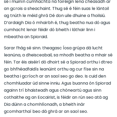
sé i muinín cumhachta ná foiréigin lena chéasadh ar
an gcrois a sheachaint. Thug sé é féin suas le lántoil
ag tnúth le méid ghrá Dé don uile dhuine a fhoilsiú.
D’ardaigh Dia ó mhairbh é, thug beatha nua dó agus
cumhacht lenar féidir dó bheith i láthair linn i
mbeatha an Spioraid.
Sarar fhág sé sinn. theagasc Íosa grúpa dá lucht
leanúna, a dheisceabail, sa mhodh beatha a mhair sé
féin. Tar éis aiséirí dó dhoirt sé a Spiorad orthu i dtreo
go bhfhéadfaidís leanúint orthu ag cur físe sin na
beatha i gcríoch ar an saol seo go deo. Is cuid den
chomhluadar úd sinne inniu. Agus buanna ón Spiorad
againn trí bhaisteadh agus chóneartú agus sinn
cothaithe ag an Eocairist, is féidir an rún seo atá ag
Dia dúinn a chomhlíonadh, a bheith inár
gcomharthaí beo dá ghrá ar an saol seo.